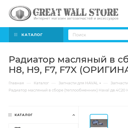
КАТАЛОГ
Радиатор масляный в сб
H8, H9, F7, F7X (ОРИГИН
—
—
—
Главная
Каталог
Запчасти для HAVAL
Запчасти
Радиатор масляный в сборе (теплообменник) Haval дв.4C20 H
КАТАЛОГ