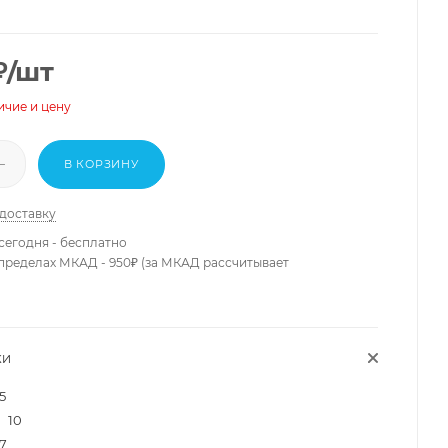
₽
/шт
ичие и цену
В КОРЗИНУ
 доставку
сегодня - бесплатно
 пределах МКАД - 950₽ (за МКАД рассчитывает
КИ
5
10
7