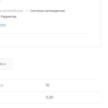
ма автомобиля)
—
Система охлаждения
Радиатор
тики
ВКА
см
10
0,30