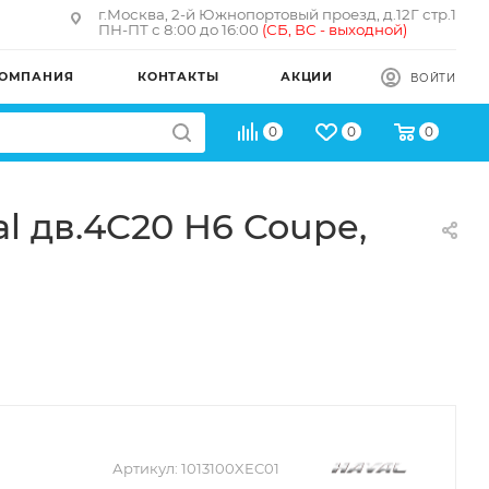
г.Москва, 2-й Южнопортовый проезд, д.12Г стр.1
ПН-ПТ с 8:00 до 16:00
(
СБ, ВС - в
ыходной)
ОМПАНИЯ
КОНТАКТЫ
АКЦИИ
ВОЙТИ
0
0
0
l дв.4C20 H6 Coupe,
Артикул:
1013100XEC01