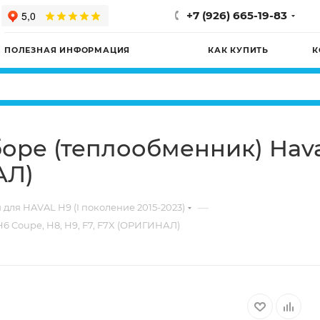
+7 (926) 665-19-83
ПОЛЕЗНАЯ ИНФОРМАЦИЯ
КАК КУПИТЬ
К
оре (теплообменник) Hava
АЛ)
—
 для HAVAL H9 (I поколение 2015-2023)
6 Coupe, H8, H9, F7, F7X (ОРИГИНАЛ)