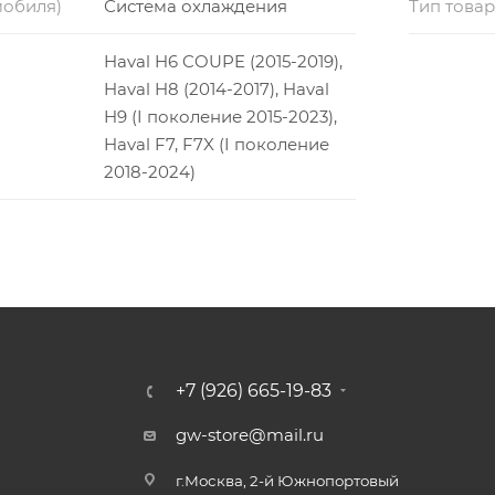
мобиля)
Система охлаждения
Тип това
Haval H6 COUPE (2015-2019),
Haval H8 (2014-2017), Haval
H9 (I поколение 2015-2023),
Haval F7, F7X (I поколение
2018-2024)
+7 (926) 665-19-83
gw-store@mail.ru
г.Москва, 2-й Южнопортовый