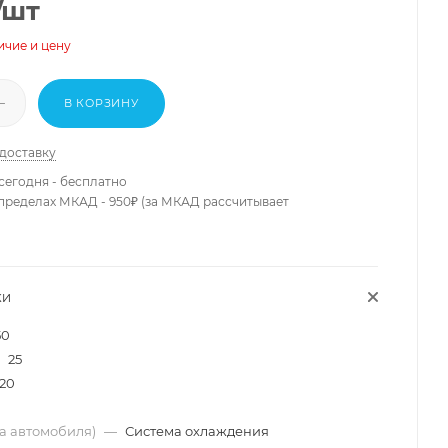
/шт
ичие и цену
В КОРЗИНУ
 доставку
сегодня - бесплатно
 пределах МКАД - 950₽ (за МКАД рассчитывает
КИ
50
25
20
ма автомобиля)
—
Система охлаждения