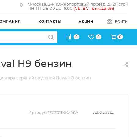
г.Москва, 2-й Южнопортовый проезд, д.12Г стр.1
ПН-ПТ с 8:00 до 16:00
(
СБ, ВС - в
ыходной)
ОМПАНИЯ
КОНТАКТЫ
АКЦИИ
ВОЙТИ
0
0
0
val H9 бензин
диатора верхний впускной Haval H9 бензин
Артикул:
1303011XKV08A