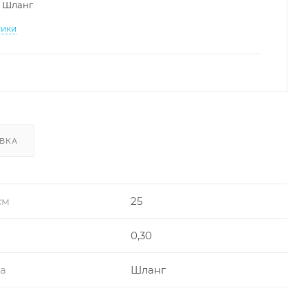
Шланг
тики
ВКА
см
25
0,30
ра
Шланг