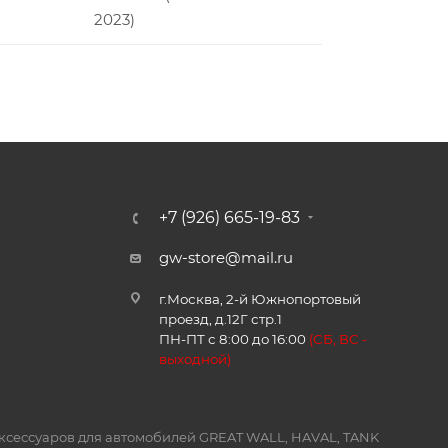
2023)
+7 (926) 665-19-83
gw-store@mail.ru
г.Москва, 2-й Южнопортовый
проезд, д.12Г стр.1
ПН-ПТ с 8:00 до 16:00
(
СБ, ВС -
в
ыходной)
и аксессуаров для автомобилей GREAT WALL, HAVAL, TANK