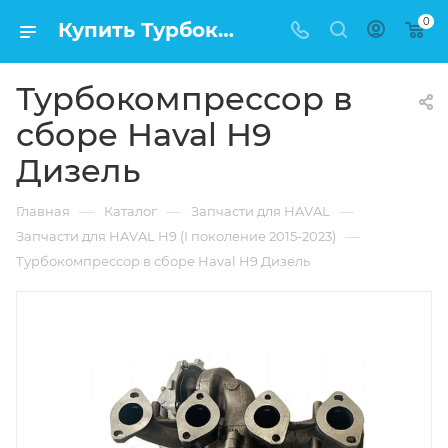
0
Купить Турбокомпрессор в сборе Haval H9 Дизель в Москве по низкой цене
Турбокомпрессор в
сборе Haval H9
Дизель
—
—
—
Главная
Каталог
Запчасти для HAVAL
—
Запчасти для HAVAL H9 (I поколение 2015-2023)
Турбокомпрессор в сборе Haval H9 Дизель