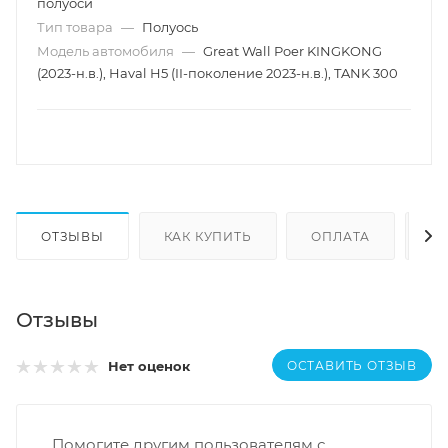
полуоси
Тип товара
—
Полуось
Модель автомобиля
—
Great Wall Poer KINGKONG
(2023-н.в.), Haval H5 (II-поколение 2023-н.в.), TANK 300
ОТЗЫВЫ
КАК КУПИТЬ
ОПЛАТА
Д
Отзывы
ОСТАВИТЬ ОТЗЫВ
Нет оценок
Помогите другим пользователям с