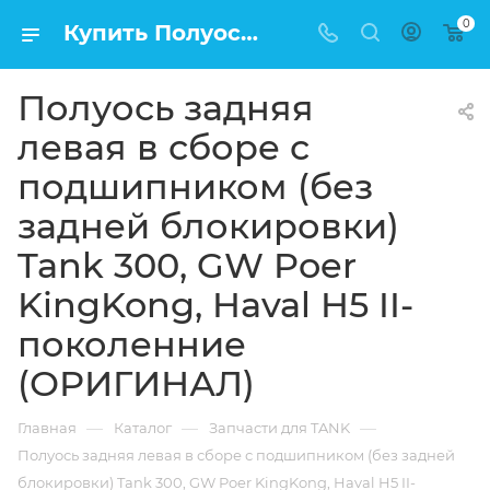
0
Купить Полуось задняя левая в сборе с подшипником (без задней блокировки) Tank 300, GW Poer KingKong, Haval H5 II-поколенние (ОРИГИНАЛ) в Москве по низкой цене
Полуось задняя
левая в сборе с
подшипником (без
задней блокировки)
Tank 300, GW Poer
KingKong, Haval H5 II-
поколенние
(ОРИГИНАЛ)
—
—
—
Главная
Каталог
Запчасти для TANK
Полуось задняя левая в сборе с подшипником (без задней
блокировки) Tank 300, GW Poer KingKong, Haval H5 II-